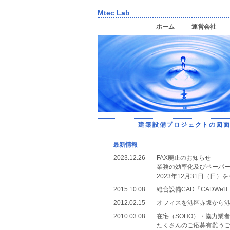
Mtec Lab
ホーム
運営会社
建築設備プロジェクトの図
最新情報
2023.12.26
FAX廃止のお知らせ
業務の効率化及びペーパ
2023年12月31日（日）
2015.10.08
総合設備CAD『CADWe'l
2012.02.15
オフィスを港区赤坂から
2010.03.08
在宅（SOHO）・協力業
たくさんのご応募有難う