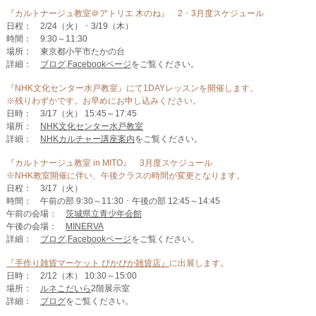
『カルトナージュ教室＠アトリエ 木のね』 2 ･ 3月度スケジュール
日程： 2/24（火） ･ 3/19（木）
時間： 9:30～11:30
場所： 東京都小平市たかの台
詳細：
ブログ
,
Facebookページ
をご覧ください。
『NHK文化センター水戸教室』にて1DAYレッスンを開催します。
※残りわずかです。お早めにお申し込みください。
日時： 3/17（火） 15:45～17:45
場所：
NHK文化センター水戸教室
詳細：
NHKカルチャー講座案内
をご覧ください。
『カルトナージュ教室 in MITO』 3月度スケジュール
※NHK教室開催に伴い、午後クラスの時間が変更となります。
日程： 3/17（火）
時間： 午前の部 9:30～11:30 ･ 午後の部 12:45～14:45
午前の会場：
茨城県立青少年会館
午後の会場：
MINERVA
詳細：
ブログ
,
Facebookページ
をご覧ください。
『手作り雑貨マーケット ぴかぴか雑貨店』
に出展します。
日時： 2/12（木） 10:30～15:00
場所：
ルネこだいら
2階展示室
詳細：
ブログ
をご覧ください。