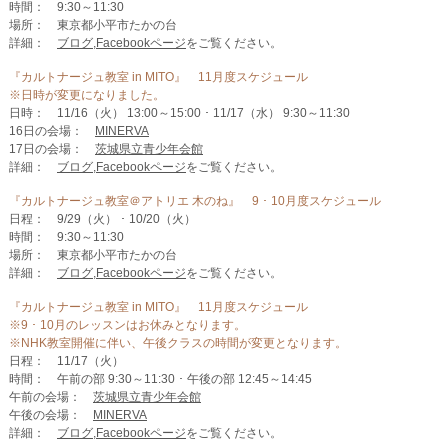
時間： 9:30～11:30
場所： 東京都小平市たかの台
詳細：
ブログ
,
Facebookページ
をご覧ください。
『カルトナージュ教室 in MITO』 11月度スケジュール
※日時が変更になりました。
日時： 11/16（火） 13:00～15:00 ･ 11/17（水） 9:30～11:30
16日の会場：
MINERVA
17日の会場：
茨城県立青少年会館
詳細：
ブログ
,
Facebookページ
をご覧ください。
『カルトナージュ教室＠アトリエ 木のね』 9 ･ 10月度スケジュール
日程： 9/29（火） ･ 10/20（火）
時間： 9:30～11:30
場所： 東京都小平市たかの台
詳細：
ブログ
,
Facebookページ
をご覧ください。
『カルトナージュ教室 in MITO』 11月度スケジュール
※9 ･ 10月のレッスンはお休みとなります。
※NHK教室開催に伴い、午後クラスの時間が変更となります。
日程： 11/17（火）
時間： 午前の部 9:30～11:30 ･ 午後の部 12:45～14:45
午前の会場：
茨城県立青少年会館
午後の会場：
MINERVA
詳細：
ブログ
,
Facebookページ
をご覧ください。