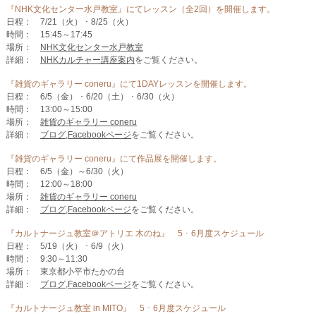
『NHK文化センター水戸教室』にてレッスン（全2回）を開催します。
日程： 7/21（火） ･ 8/25（火）
時間： 15:45～17:45
場所：
NHK文化センター水戸教室
詳細：
NHKカルチャー講座案内
をご覧ください。
『雑貨のギャラリー coneru』にて1DAYレッスンを開催します。
日程： 6/5（金） ･ 6/20（土） ･ 6/30（火）
時間： 13:00～15:00
場所：
雑貨のギャラリー coneru
詳細：
ブログ
,
Facebookページ
をご覧ください。
『雑貨のギャラリー coneru』にて作品展を開催します。
日程： 6/5（金）～6/30（火）
時間： 12:00～18:00
場所：
雑貨のギャラリー coneru
詳細：
ブログ
,
Facebookページ
をご覧ください。
『カルトナージュ教室＠アトリエ 木のね』 5 ･ 6月度スケジュール
日程： 5/19（火） ･ 6/9（火）
時間： 9:30～11:30
場所： 東京都小平市たかの台
詳細：
ブログ
,
Facebookページ
をご覧ください。
『カルトナージュ教室 in MITO』 5 ･ 6月度スケジュール