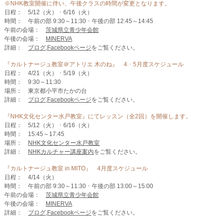
※NHK教室開催に伴い、午後クラスの時間が変更となります。
日程： 5/12（火） ･ 6/16（火）
時間： 午前の部 9:30～11:30 ･ 午後の部 12:45～14:45
午前の会場：
茨城県立青少年会館
午後の会場：
MINERVA
詳細：
ブログ
,
Facebookページ
をご覧ください。
『カルトナージュ教室＠アトリエ 木のね』 4 ･ 5月度スケジュール
日程： 4/21（火） ･ 5/19（火）
時間： 9:30～11:30
場所： 東京都小平市たかの台
詳細：
ブログ
,
Facebookページ
をご覧ください。
『NHK文化センター水戸教室』にてレッスン（全2回）を開催します。
日程： 5/12（火） ･ 6/16（火）
時間： 15:45～17:45
場所：
NHK文化センター水戸教室
詳細：
NHKカルチャー講座案内
をご覧ください。
『カルトナージュ教室 in MITO』 4月度スケジュール
日程： 4/14（火）
時間： 午前の部 9:30～11:30 ･ 午後の部 13:00～15:00
午前の会場：
茨城県立青少年会館
午後の会場：
MINERVA
詳細：
ブログ
,
Facebookページ
をご覧ください。