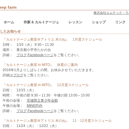
heep farm
株式会社エムテック・ラ
ホーム
作家 & カルトナージュ
レッスン
ショップ
リンク
載したお知らせ
『カルトナージュ教室＠アトリエ 木のね』 1月度スケジュール
日時： 1/19（火） 9:30～11:30
場所： 東京都小平市たかの台
詳細：
ブログ
,
Facebookページ
をご覧ください。
『カルトナージュ教室 in MITO』 休業のご案内
2016年1月よりしばらくの間、お休みさせていただきます。
詳細は
ブログ
をご覧ください。
『カルトナージュ教室 in MITO』 12月度スケジュール
日程： 12/15（火）
時間： 午前の部 9:30～11:30 ･ 午後の部 13:00～15:00
午前の会場：
茨城県立青少年会館
午後の会場：
MINERVA
詳細：
ブログ
,
Facebookページ
をご覧ください。
『カルトナージュ教室＠アトリエ 木のね』 11 ･ 12月度スケジュール
日程： 11/24（火） ･ 12/22（火）