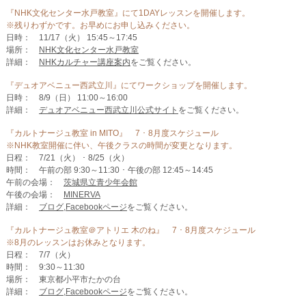
『NHK文化センター水戸教室』にて1DAYレッスンを開催します。
※残りわずかです。お早めにお申し込みください。
日時： 11/17（火） 15:45～17:45
場所：
NHK文化センター水戸教室
詳細：
NHKカルチャー講座案内
をご覧ください。
『デュオアベニュー西武立川』にてワークショップを開催します。
日時： 8/9（日） 11:00～16:00
詳細：
デュオアベニュー西武立川公式サイト
をご覧ください。
『カルトナージュ教室 in MITO』 7 ･ 8月度スケジュール
※NHK教室開催に伴い、午後クラスの時間が変更となります。
日程： 7/21（火） ･ 8/25（火）
時間： 午前の部 9:30～11:30 ･ 午後の部 12:45～14:45
午前の会場：
茨城県立青少年会館
午後の会場：
MINERVA
詳細：
ブログ
,
Facebookページ
をご覧ください。
『カルトナージュ教室＠アトリエ 木のね』 7 ･ 8月度スケジュール
※8月のレッスンはお休みとなります。
日程： 7/7（火）
時間： 9:30～11:30
場所： 東京都小平市たかの台
詳細：
ブログ
,
Facebookページ
をご覧ください。